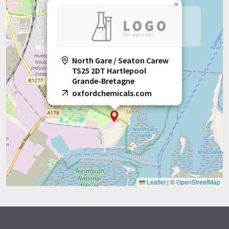
×
North Gare / Seaton Carew
TS25 2DT Hartlepool
Grande-Bretagne
oxfordchemicals.com
Leaflet
|
©
OpenStreetMap