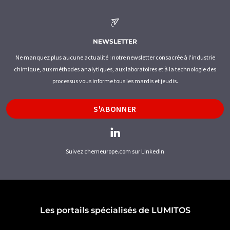
NEWSLETTER
Ne manquez plus aucune actualité : notre newsletter consacrée à l'industrie
chimique, aux méthodes analytiques, aux laboratoires et à la technologie des
processus vous informe tous les mardis et jeudis.
S'ABONNER
Suivez chemeurope.com sur LinkedIn
Les portails spécialisés de LUMITOS