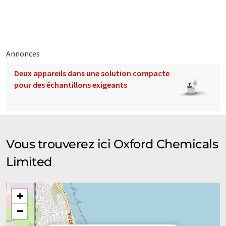
pyrazines, les alcools, les cétones et les acides. L'entreprise
fournit également des composés dans une gamme de
molécules oxygénées, ainsi que des services de fabrication en
sous-traitance et à façon.
Annonces
Note: Cet article a été traduit à l'aide d'un système
Deux appareils dans une solution compacte
informatique sans intervention humaine. LUMITOS propose
pour des échantillons exigeants
ces traductions automatiques pour présenter un plus large
éventail de présentations d'entreprise. Comme cet article a été
traduit avec traduction automatique, il est possible qu'il
contienne des erreurs de vocabulaire, de syntaxe ou de
grammaire. L'article original dans Anglais peut être trouvé
ici
.
Vous trouverez ici Oxford Chemicals
Limited
+
−