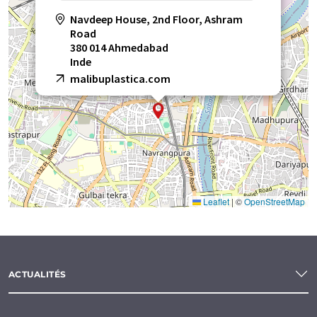
Navdeep House, 2nd Floor, Ashram
Road
380 014 Ahmedabad
Inde
malibuplastica.com
Leaflet
|
©
OpenStreetMap
ACTUALITÉS