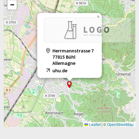
−
×
Herrmannstrasse 7
77815 Bühl
Allemagne
uhu.de
Leaflet
|
©
OpenStreetMap