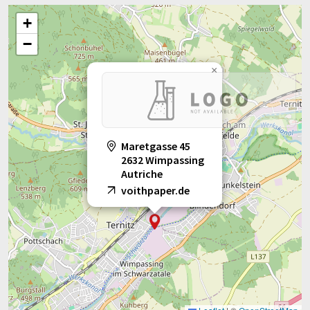
+
−
×
Maretgasse 45
2632 Wimpassing
Autriche
voithpaper.de