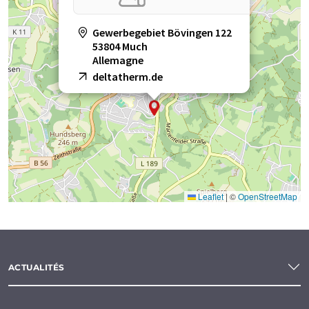
Gewerbegebiet Bövingen 122
53804 Much
Allemagne
deltatherm.de
Leaflet
|
©
OpenStreetMap
ACTUALITÉS