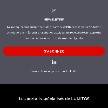
NEWSLETTER
Ne manquez plus aucune actualité : notre newsletter consacrée à l'industrie
chimique, aux méthodes analytiques, aux laboratoires et à la technologie des
processus vous informe tous les mardis et jeudis.
S'ABONNER
Suivez chemeurope.com sur LinkedIn
Les portails spécialisés de LUMITOS