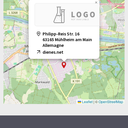
grammaire. L'article original dans Anglais peut être trouvé
ici
.
×
Philipp-Reis Str. 16
63165 Mühlheim am Main
Allemagne
dienes.net
Leaflet
|
©
OpenStreetMap