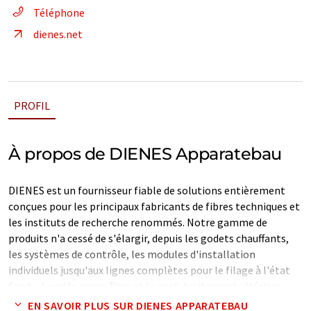
Téléphone
dienes.net
PROFIL
À propos de DIENES Apparatebau
DIENES est un fournisseur fiable de solutions entièrement
conçues pour les principaux fabricants de fibres techniques et
les instituts de recherche renommés. Notre gamme de
produits n'a cessé de s'élargir, depuis les godets chauffants,
les systèmes de contrôle, les modules d'installation
individuels jusqu'aux lignes complètes pour le filage à l'état
fondu, humide, nano-ﬁbre et le post-traitement ultérieur.
Nous vous soutenons tout au long du processus, du
EN SAVOIR PLUS SUR DIENES APPARATEBAU