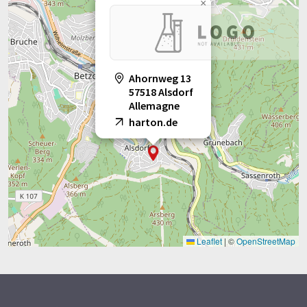
×
Ahornweg 13
57518 Alsdorf
Allemagne
harton.de
Leaflet
|
©
OpenStreetMap