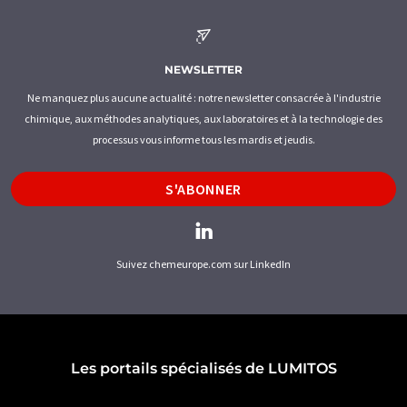
NEWSLETTER
Ne manquez plus aucune actualité : notre newsletter consacrée à l'industrie
chimique, aux méthodes analytiques, aux laboratoires et à la technologie des
processus vous informe tous les mardis et jeudis.
S'ABONNER
Suivez chemeurope.com sur LinkedIn
Les portails spécialisés de LUMITOS