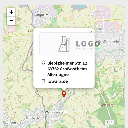
+
−
×
Biebigheimer Str. 12
63762 Großostheim
Allemagne
lowara.de