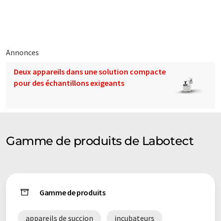
plus hautes exigences dans le secteur des équipements de
laboratoire. En étroite collaboration avec des scientifiques et
des médecins, Labotect s'est spécialisée dans les domaines de
la médecine reproductive et de la technique d'incubation.
Annonces
Note: Cet article a été traduit à l'aide d'un système
Deux appareils dans une solution compacte
informatique sans intervention humaine. LUMITOS propose
pour des échantillons exigeants
ces traductions automatiques pour présenter un plus large
éventail de présentations d'entreprise. Comme cet article a été
traduit avec traduction automatique, il est possible qu'il
contienne des erreurs de vocabulaire, de syntaxe ou de
grammaire. L'article original dans Anglais peut être trouvé
ici
.
Gamme de produits de Labotect
Gamme de produits
appareils de succion
incubateurs