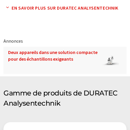
ces traductions automatiques pour présenter un plus large
éventail de présentations d'entreprise. Comme cet article a été
EN SAVOIR PLUS SUR DURATEC ANALYSENTECHNIK
traduit avec traduction automatique, il est possible qu'il
contienne des erreurs de vocabulaire, de syntaxe ou de
grammaire. L'article original dans Anglais peut être trouvé
ici
.
Annonces
Deux appareils dans une solution compacte
pour des échantillons exigeants
Gamme de produits de DURATEC
Analysentechnik