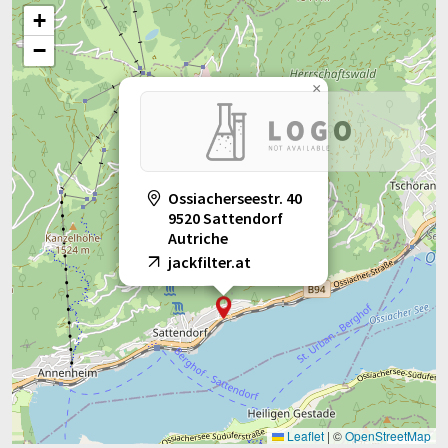
+
−
×
Ossiacherseestr. 40
9520 Sattendorf
Autriche
jackfilter.at
Leaflet
|
©
OpenStreetMap