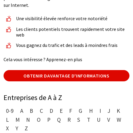
sur Internet.
Une visibilité élevée renforce votre notoriété
Les clients potentiels trouvent rapidement votre site
web
Vous gagnez du trafic et des leads à moindres frais
Cela vous intéresse ? Apprenez-en plus
OBTENIR DAVANTAGE D'INFORMATIONS
Entreprises de A à Z
0-9
A
B
C
D
E
F
G
H
I
J
K
L
M
N
O
P
Q
R
S
T
U
V
W
X
Y
Z