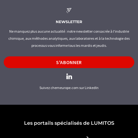
NEWSLETTER
Ne manquez plus aucune actualité : notre newsletter consacrée à l'industrie
chimique, aux méthodes analytiques, aux laboratoires et à la technologie des
processus vous informe tous les mardis et jeudis.
S'ABONNER
Suivez chemeurope.com sur LinkedIn
Les portails spécialisés de LUMITOS