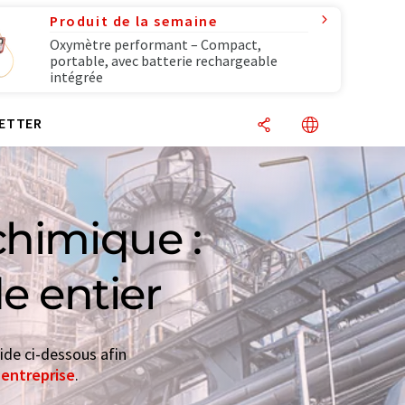
Produit de la semaine
Oxymètre performant – Compact,
portable, avec batterie rechargeable
intégrée
ETTER
chimique :
e entier
ide ci-dessous afin
'entreprise
.