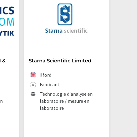
 &
Starna Scientific Limited
Archro
(Germ
Ilford
Lan
Fabricant
Fab
Technologie d'analyse en
en
laboratoire / mesure en
Chi
laboratoire