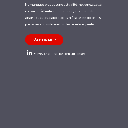
Ne manquez plus aucune actualité : notre newsletter
consacrée à l'industrie chimique, aux méthodes
analytiques, aux laboratoires et à la technologie des
processus vous informe tous les mardis et jeudis.
S'ABONNER
Suivez chemeurope.com sur LinkedIn