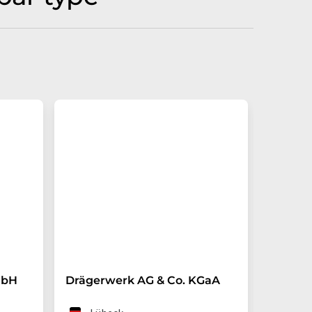
mbH
Drägerwerk AG & Co. KGaA
E+E E