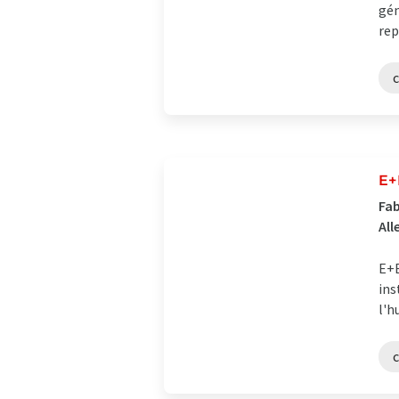
gén
rep
E+
Fab
Al
E+E
ins
l'h