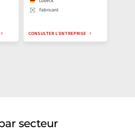
Lübeck
Bad
Fabricant
Fab
CONSULTER L’ENTREPRISE
CONSUL
par secteur