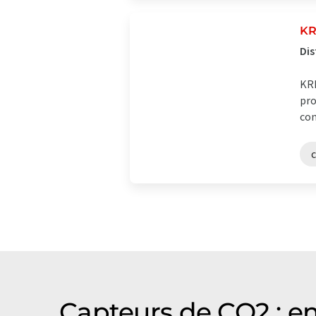
KR
Dis
KRE
pro
con
Capteurs de CO2 : en