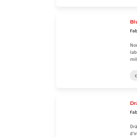
Bl
Fab
Nou
lab
mil
Dr
Fab
Drä
d'i