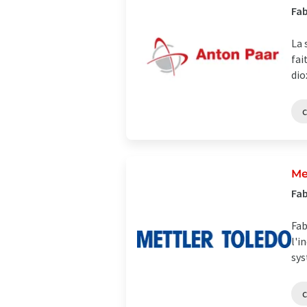
Fab
La 
fai
dio
Me
Fab
Fab
l'i
sys