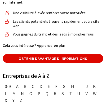
sur Internet.
Une visibilité élevée renforce votre notoriété
Les clients potentiels trouvent rapidement votre site
web
Vous gagnez du trafic et des leads à moindres frais
Cela vous intéresse ? Apprenez-en plus
OBTENIR DAVANTAGE D'INFORMATIONS
Entreprises de A à Z
0-9
A
B
C
D
E
F
G
H
I
J
K
L
M
N
O
P
Q
R
S
T
U
V
W
X
Y
Z