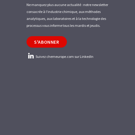
Ne manquez plus aucune actualité : notre newsletter
consacrée à l'industrie chimique, aux méthodes
analytiques, aux laboratoires et à la technologie des
processus vous informe tous les mardis et jeudis.
S'ABONNER
Suivez chemeurope.com sur LinkedIn