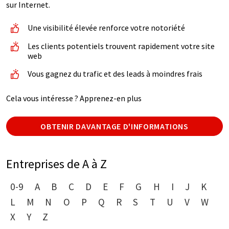
sur Internet.
Une visibilité élevée renforce votre notoriété
Les clients potentiels trouvent rapidement votre site
web
Vous gagnez du trafic et des leads à moindres frais
Cela vous intéresse ? Apprenez-en plus
OBTENIR DAVANTAGE D'INFORMATIONS
Entreprises de A à Z
0-9
A
B
C
D
E
F
G
H
I
J
K
L
M
N
O
P
Q
R
S
T
U
V
W
X
Y
Z