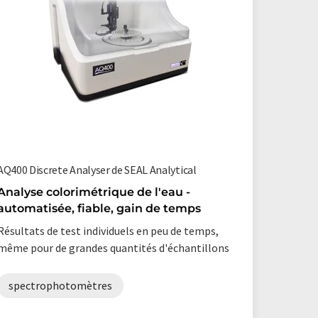
AQ400 Discrete Analyser de SEAL Analytical
NANOCOL
Analyse colorimétrique de l'eau -
L'analy
automatisée, fiable, gain de temps
mobile 
Résultats de test individuels en peu de temps,
Spectro
même pour de grandes quantités d'échantillons
de la tu
de la qua
spectrophotomètres
spect