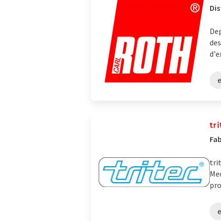
Dis
Dep
des
d'e
e
tr
Fab
tri
Med
pro
e