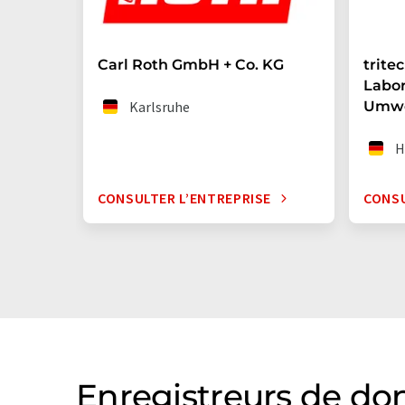
Carl Roth GmbH + Co. KG
trite
Labo
Karlsruhe
Umwe
H
CONSULTER L’ENTREPRISE
CONSU
Enregistreurs de don