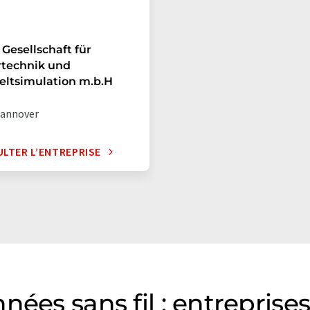
c Gesellschaft für
rtechnik und
ltsimulation m.b.H
annover
LTER L’ENTREPRISE
nées sans fil : entrepris