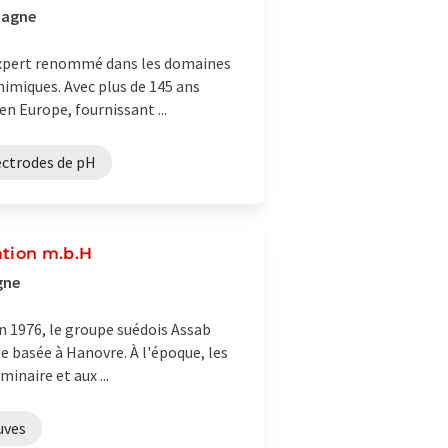
emagne
 expert renommé dans les domaines
chimiques. Avec plus de 145 ans
en Europe, fournissant ...
ectrodes de pH
ation m.b.H
gne
En 1976, le groupe suédois Assab
 basée à Hanovre. À l'époque, les
inaire et aux ...
uves