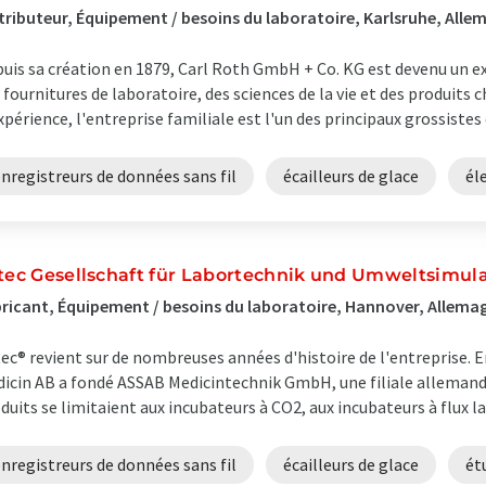
tributeur, Équipement / besoins du laboratoire, Karlsruhe, All
uis sa création en 1879, Carl Roth GmbH + Co. KG est devenu un
 fournitures de laboratoire, des sciences de la vie et des produits 
xpérience, l'entreprise familiale est l'un des principaux grossistes 
nregistreurs de données sans fil
écailleurs de glace
él
itec Gesellschaft für Labortechnik und Umweltsimul
ricant, Équipement / besoins du laboratoire, Hannover, Allema
tec® revient sur de nombreuses années d'histoire de l'entreprise. 
icin AB a fondé ASSAB Medicintechnik GmbH, une filiale allemande
duits se limitaient aux incubateurs à CO2, aux incubateurs à flux lam
nregistreurs de données sans fil
écailleurs de glace
ét