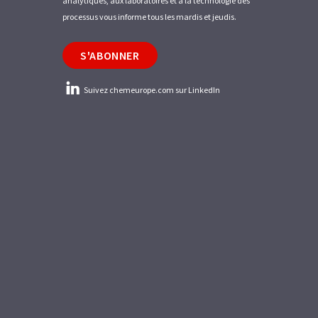
analytiques, aux laboratoires et à la technologie des
processus vous informe tous les mardis et jeudis.
S'ABONNER
Suivez chemeurope.com sur LinkedIn