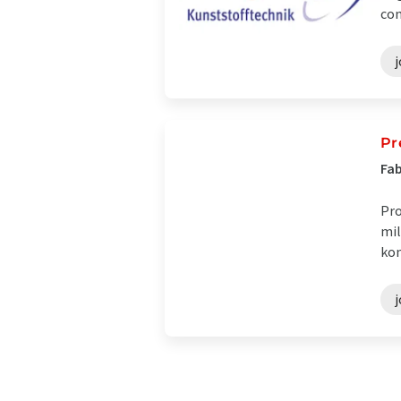
con
j
Pr
Fab
Pro
mil
kon
j