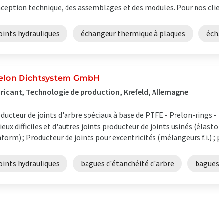
ception technique, des assemblages et des modules. Pour nos clien
oints hydrauliques
échangeur thermique à plaques
éch
elon Dichtsystem GmbH
ricant, Technologie de production, Krefeld, Allemagne
ducteur de joints d'arbre spéciaux à base de PTFE - Prelon-rings -
ieux difficiles et d'autres joints producteur de joints usinés (élas
form) ; Producteur de joints pour excentricités (mélangeurs f.i.) ; p
oints hydrauliques
bagues d'étanchéité d'arbre
bagues 