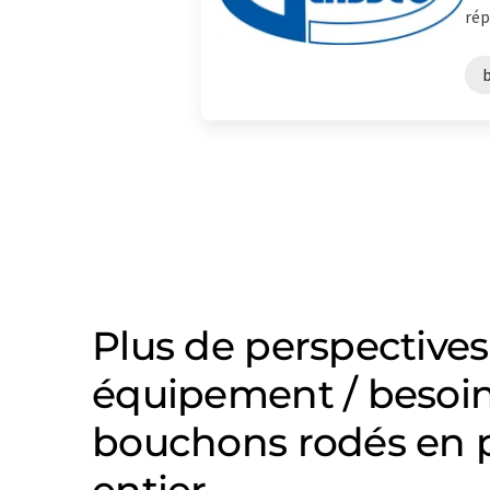
rép
Plus de perspectives
équipement / besoin
bouchons rodés en