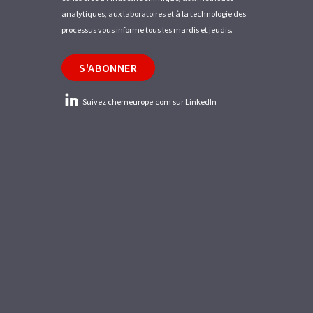
analytiques, aux laboratoires et à la technologie des
processus vous informe tous les mardis et jeudis.
S'ABONNER
Suivez chemeurope.com sur LinkedIn