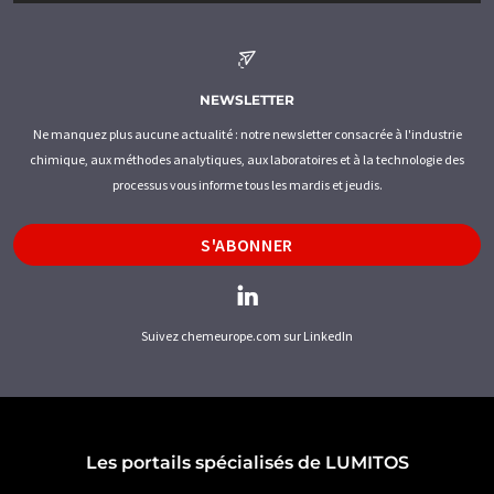
NEWSLETTER
Ne manquez plus aucune actualité : notre newsletter consacrée à l'industrie
chimique, aux méthodes analytiques, aux laboratoires et à la technologie des
processus vous informe tous les mardis et jeudis.
S'ABONNER
Suivez chemeurope.com sur LinkedIn
Les portails spécialisés de LUMITOS