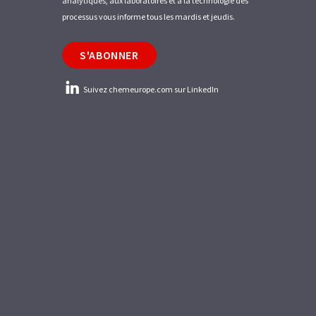
analytiques, aux laboratoires et à la technologie des
processus vous informe tous les mardis et jeudis.
S'ABONNER
Suivez chemeurope.com sur LinkedIn