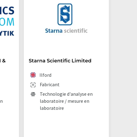
 &
Starna Scientific Limited
Archro
(Germ
Ilford
Lan
Fabricant
Fab
Technologie d'analyse en
en
laboratoire / mesure en
Chi
laboratoire