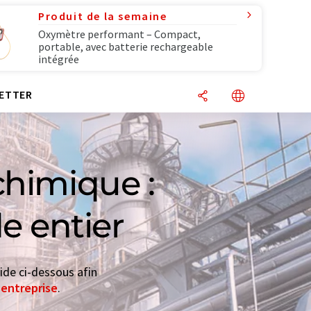
Produit de la semaine
Oxymètre performant – Compact,
portable, avec batterie rechargeable
intégrée
ETTER
chimique :
e entier
ide ci-dessous afin
'entreprise
.