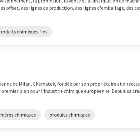
ovisionnement, la promotion, la vente et la distribution de machin
s offset, des lignes de production, des lignes d'emballage, des tes
roduits chimiques fins
talienne de Milan, Chematek, fondée par son propriétaire et directe
e premier plan pour l'industrie chimique européenne. Depuis sa cr
mières chimiques
produits chimiques