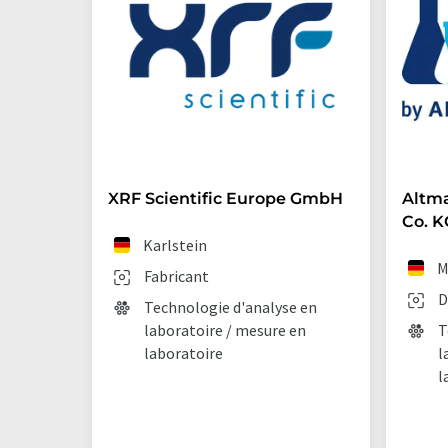
XRF Scientific Europe GmbH
Altm
Co. K
Karlstein
M
Fabricant
D
Technologie d'analyse en
laboratoire / mesure en
T
laboratoire
l
l