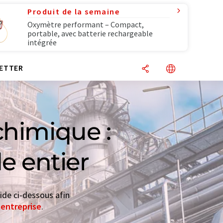
Produit de la semaine
Oxymètre performant – Compact,
portable, avec batterie rechargeable
intégrée
ETTER
chimique :
e entier
ide ci-dessous afin
'entreprise
.