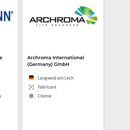
e
Archroma International
Starna 
(Germany) GmbH
Ilf
Langweid am Lech
Fab
Fabricant
Tec
u
Chimie
lab
lab