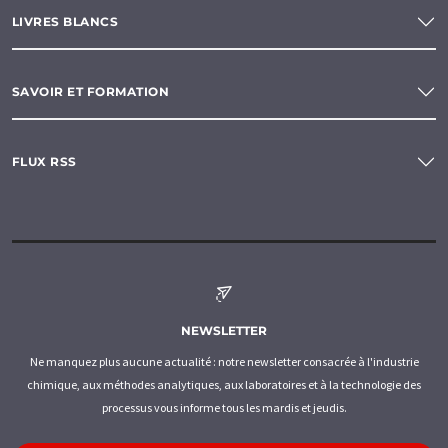
LIVRES BLANCS
SAVOIR ET FORMATION
FLUX RSS
NEWSLETTER
Ne manquez plus aucune actualité : notre newsletter consacrée à l'industrie
chimique, aux méthodes analytiques, aux laboratoires et à la technologie des
processus vous informe tous les mardis et jeudis.