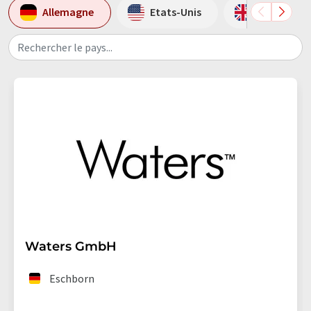
Allemagne
Etats-Unis
Grande-Br
Rechercher le pays...
Waters GmbH
Eschborn