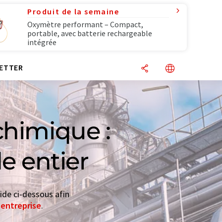
Produit de la semaine
Oxymètre performant – Compact,
portable, avec batterie rechargeable
intégrée
ETTER
chimique :
e entier
ide ci-dessous afin
'entreprise
.