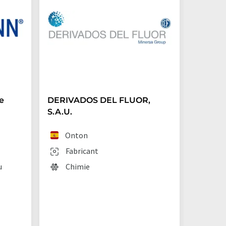
e
DERIVADOS DEL FLUOR,
Archro
S.A.U.
(Germ
Onton
Lan
Fabricant
Fab
u
Chimie
Chi