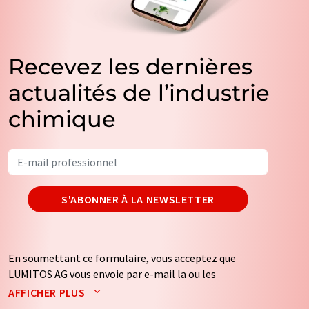
Recevez les dernières
actualités de l’industrie
chimique
S'ABONNER À LA NEWSLETTER
En soumettant ce formulaire, vous acceptez que
LUMITOS AG vous envoie par e-mail la ou les
newsletters sélectionnées ci-dessus. Vos données ne
AFFICHER PLUS
seront pas transmises à des tiers. Vos données seront