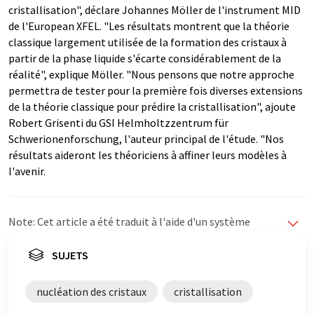
cristallisation", déclare Johannes Möller de l'instrument MID
de l'European XFEL. "Les résultats montrent que la théorie
classique largement utilisée de la formation des cristaux à
partir de la phase liquide s'écarte considérablement de la
réalité", explique Möller. "Nous pensons que notre approche
permettra de tester pour la première fois diverses extensions
de la théorie classique pour prédire la cristallisation", ajoute
Robert Grisenti du GSI Helmholtzzentrum für
Schwerionenforschung, l'auteur principal de l'étude. "Nos
résultats aideront les théoriciens à affiner leurs modèles à
l'avenir.
Note: Cet article a été traduit à l'aide d'un système
informatique sans intervention humaine. LUMITOS
propose ces traductions automatiques pour présenter
SUJETS
un plus large éventail d'actualités. Comme cet article a
été traduit avec traduction automatique, il est possible
nucléation des cristaux
cristallisation
qu'il contienne des erreurs de vocabulaire, de syntaxe ou