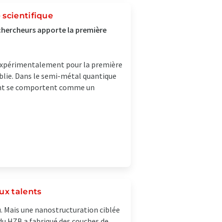
 scientifique
hercheurs apporte la première
expérimentalement pour la première
blie. Dans le semi-métal quantique
ment se comportent comme un
ux talents
u. Mais une nanostructuration ciblée
du HZB a fabriqué des couches de