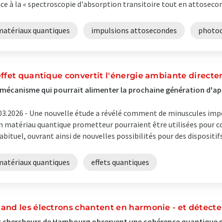
ce à la « spectroscopie d'absorption transitoire tout en attoseconde
matériaux quantiques
impulsions attosecondes
photo
effet quantique convertit l'énergie ambiante directe
mécanisme qui pourrait alimenter la prochaine génération d'app
03.2026 -
Une nouvelle étude a révélé comment de minuscules imperf
n matériau quantique prometteur pourraient être utilisées pour co
abituel, ouvrant ainsi de nouvelles possibilités pour des dispositifs 
matériaux quantiques
effets quantiques
and les électrons chantent en harmonie - et détecte
 chercheurs de Hambourg observent une cohérence quantique se