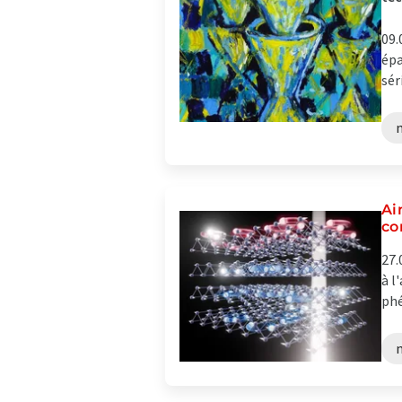
09.
épa
sér
Ai
co
27.
à l
phé