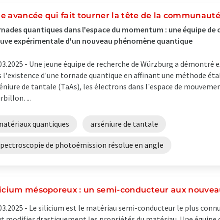
e avancée qui fait tourner la tête de la communauté
nades quantiques dans l'espace du momentum : une équipe de c
euve expérimentale d'un nouveau phénomène quantique
03.2025 -
Une jeune équipe de recherche de Würzburg a démontré 
s l'existence d'une tornade quantique en affinant une méthode éta
éniure de tantale (TaAs), les électrons dans l'espace de mouve
billon. ...
matériaux quantiques
arséniure de tantale
spectroscopie de photoémission résolue en angle
licium mésoporeux : un semi-conducteur aux nouvea
03.2025 -
Le silicium est le matériau semi-conducteur le plus conn
t modifier drastiquement les propriétés du matériau. Une équipe 