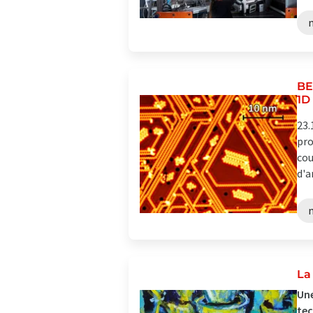
BE
1D
23.
pro
cou
d'a
La
Une
te