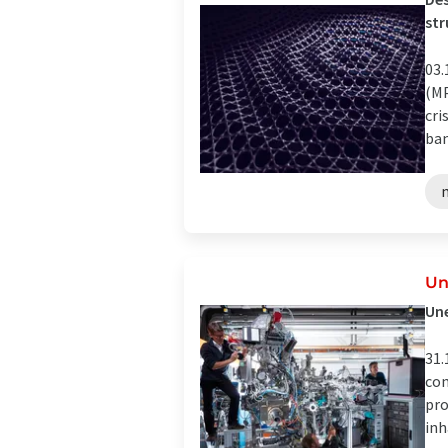
str
03.
(MP
cri
bam
Un
Une
31.
con
pro
inha