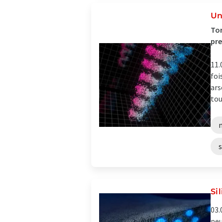
Un
Tor
pr
11.
foi
ars
tour
Si
03.
peu