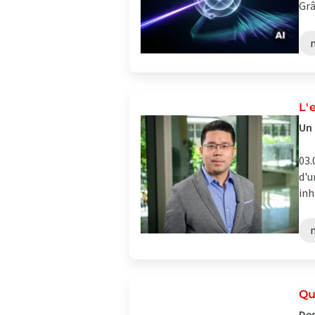
Grâ
L'
Un 
03.
d'u
inh
Qu
Des