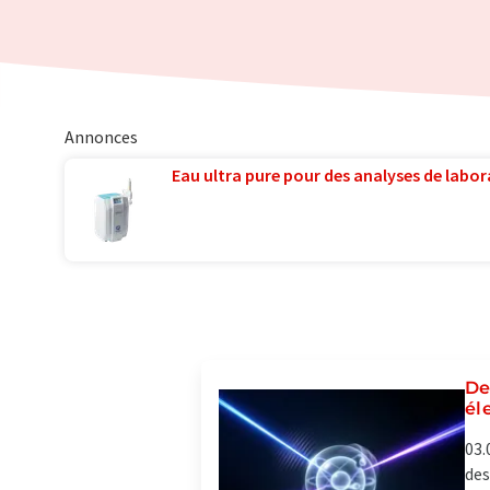
Annonces
Eau ultra pure pour des analyses de labora
De
él
03.
des