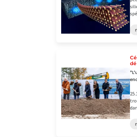
sil
spé
Cé
dé
"L'
enc
25.
tro
dan