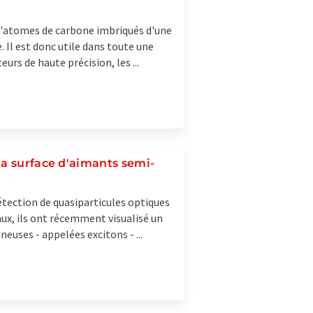
 d'atomes de carbone imbriqués d'une
Il est donc utile dans toute une
urs de haute précision, les ...
la surface d'aimants semi-
étection de quasiparticules optiques
aux, ils ont récemment visualisé un
uses - appelées excitons - ...