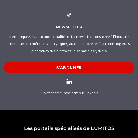
NEWSLETTER
Ne manquez plus aucune actualité : notre newsletter consacrée à l'industrie
chimique, aux méthodes analytiques, aux laboratoires et à la technologie des
processus vous informe tous les mardis et jeudis.
S'ABONNER
Suivez chemeurope.com sur LinkedIn
Les portails spécialisés de LUMITOS