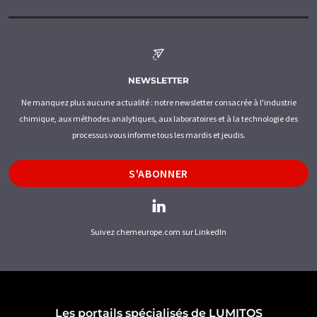
NEWSLETTER
Ne manquez plus aucune actualité : notre newsletter consacrée à l'industrie
chimique, aux méthodes analytiques, aux laboratoires et à la technologie des
processus vous informe tous les mardis et jeudis.
S'ABONNER
Suivez chemeurope.com sur LinkedIn
Les portails spécialisés de LUMITOS