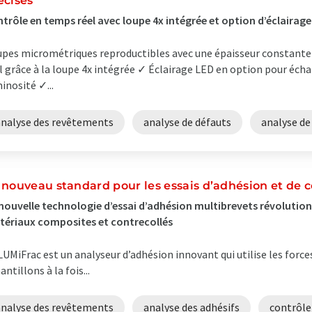
écises
trôle en temps réel avec loupe 4x intégrée et option d’éclairage
pes micrométriques reproductibles avec une épaisseur constante
l grâce à la loupe 4x intégrée ✓ Éclairage LED en option pour éch
inosité ✓...
analyse des revêtements
analyse de défauts
analyse de
 nouveau standard pour les essais d’adhésion et de 
nouvelle technologie d’essai d’adhésion multibrevets révolution
ériaux composites et contrecollés
LUMiFrac est un analyseur d’adhésion innovant qui utilise les force
antillons à la fois...
analyse des revêtements
analyse des adhésifs
contrôle