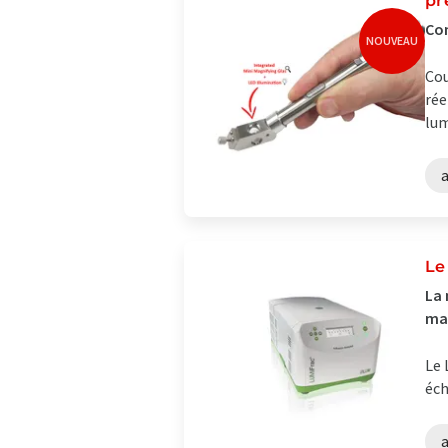
pr
Con
NOUVEAU
Cou
rée
lum
Le
La 
mat
Le 
éch