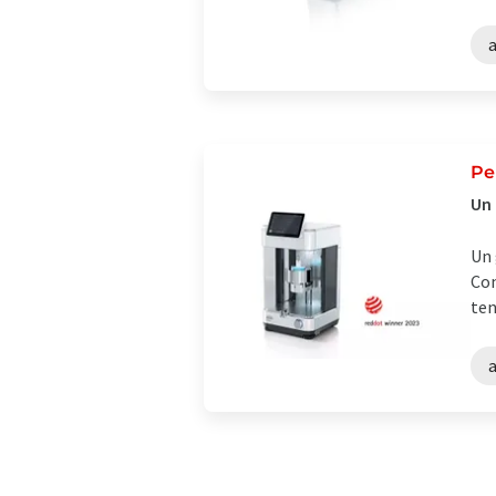
Pe
Un 
Un 
Con
ten