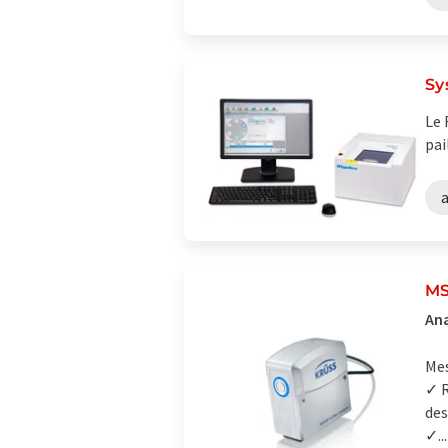
Sy
Le 
pai
MS
Ana
Mes
✓ R
des
✓...