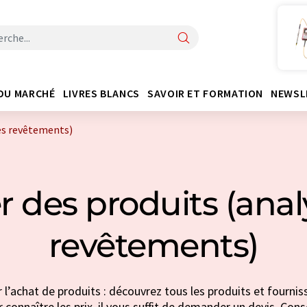
DU MARCHÉ
LIVRES BLANCS
SAVOIR ET FORMATION
NEWSL
es revêtements)
r des produits (anal
revêtements)
 l’achat de produits : découvrez tous les produits et fournis
connaître les prix, il vous suffit de demander un devis. Conse