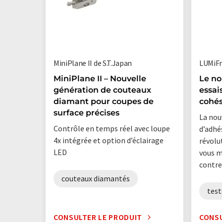
MiniPlane II de S.T.Japan
LUMiFr
MiniPlane II – Nouvelle
Le no
génération de couteaux
essai
diamant pour coupes de
cohé
surface précises
La nou
Contrôle en temps réel avec loupe
d’adhé
4x intégrée et option d’éclairage
révolu
LED
vous m
contre
couteaux diamantés
test
CONSULTER LE PRODUIT
CONSU