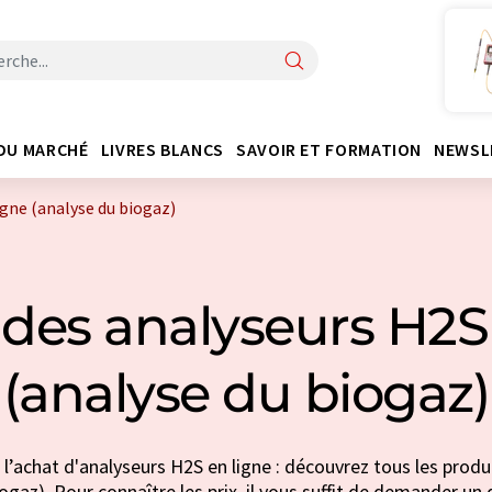
DU MARCHÉ
LIVRES BLANCS
SAVOIR ET FORMATION
NEWSL
igne (analyse du biogaz)
des analyseurs H2S
(analyse du biogaz)
l’achat d'analyseurs H2S en ligne : découvrez tous les produ
ogaz). Pour connaître les prix, il vous suffit de demander un d