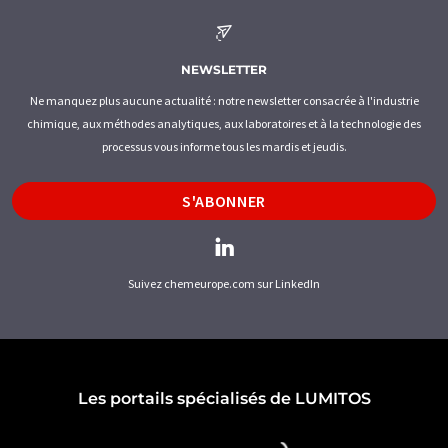
NEWSLETTER
Ne manquez plus aucune actualité : notre newsletter consacrée à l'industrie
chimique, aux méthodes analytiques, aux laboratoires et à la technologie des
processus vous informe tous les mardis et jeudis.
S'ABONNER
Suivez chemeurope.com sur LinkedIn
Les portails spécialisés de LUMITOS