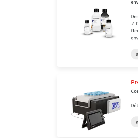
en
Des
✓ D
fle
env
a
Pr
Con
Déb
a