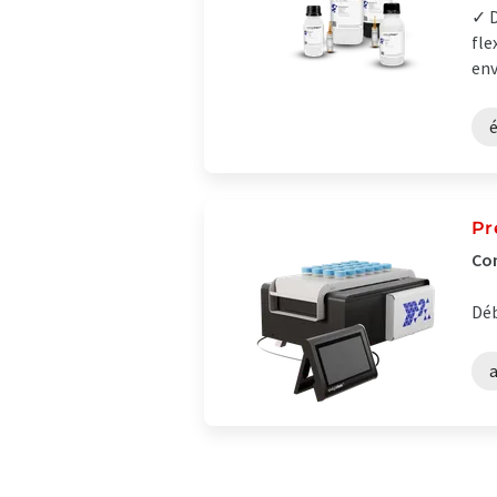
✓ D
fle
env
Pr
Con
Déb