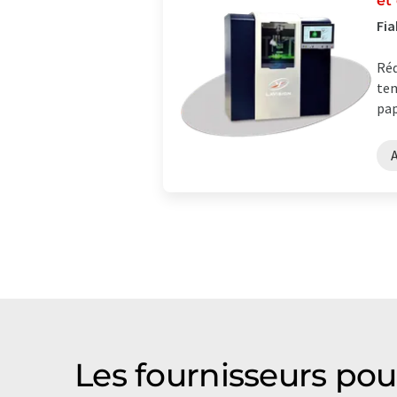
et
Fia
Réd
tem
pap
Les fournisseurs pou