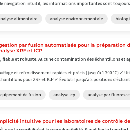
de navigation intuitif, les informations importantes sont toujours v
analyse alimentaire
analyse environnementale
biologi
gestion par fusion automatisée pour la préparation d
analyse XRF et ICP
, fiable et robuste. Aucune contamination des échantillons et ap
uffage et refroidissement rapides et précis (jusqu’à 1 300 °C) ✓ Ut
chantillons pour XRF et ICP ✓ Évolutif jusqu’à 2 positions d’échanti
équipement de fusion
analyse icp
analyse par fluoresce
mplicité intuitive pour les laboratoires de contrôle de
liorer la sensibilité et la reproductibilité. Simplifier le transfe