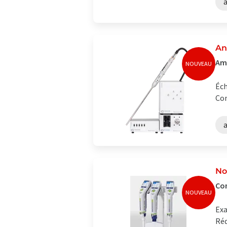
An
Amé
NOUVEAU
Éch
Com
a
No
Con
NOUVEAU
Exa
Réd