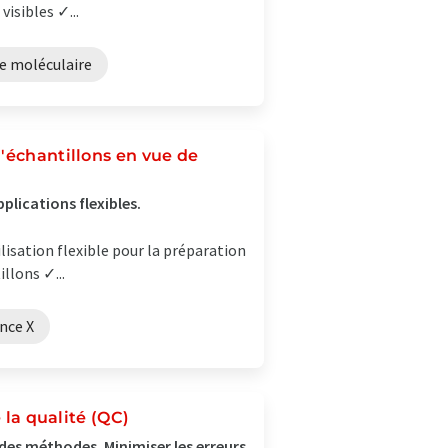
isibles ✓...
e moléculaire
'échantillons en vue de
plications flexibles.
ilisation flexible pour la préparation
llons ✓...
nce X
 la qualité (QC)
rt des méthodes. Minimiser les erreurs