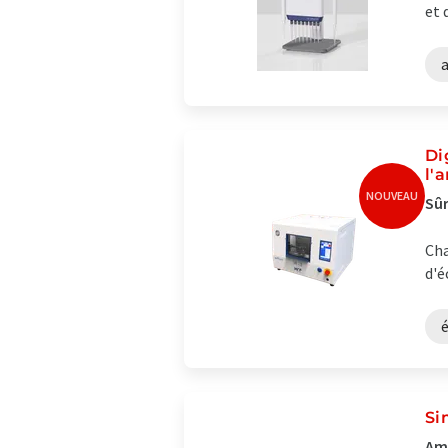
et 
Di
l'
NOUVEAU
Sûr
Cha
d'é
Si
Amé