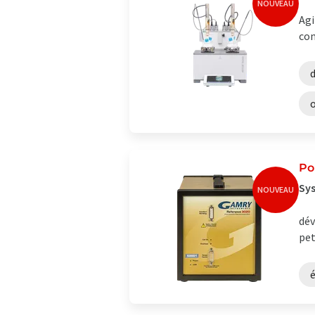
NOUVEAU
Agi
con
Po
Sys
NOUVEAU
dév
pet