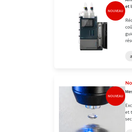
et 
NOUVEAU
Réd
coû
gui
rés
No
Mes
NOUVEAU
Exc
et 
sec