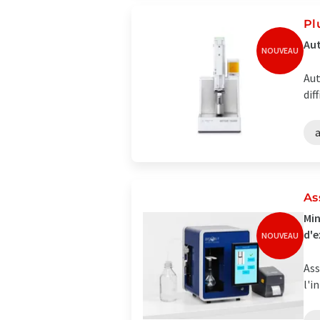
Pl
Aut
NOUVEAU
Aut
dif
As
Min
d'e
NOUVEAU
Ass
l'i