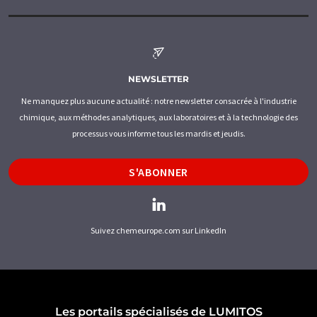
NEWSLETTER
Ne manquez plus aucune actualité : notre newsletter consacrée à l'industrie
chimique, aux méthodes analytiques, aux laboratoires et à la technologie des
processus vous informe tous les mardis et jeudis.
S'ABONNER
Suivez chemeurope.com sur LinkedIn
Les portails spécialisés de LUMITOS