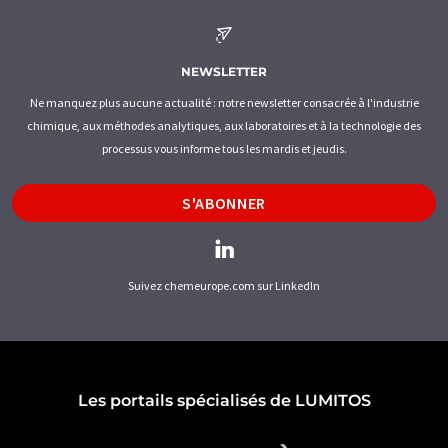
NEWSLETTER
Ne manquez plus aucune actualité : notre newsletter consacrée à l'industrie
chimique, aux méthodes analytiques, aux laboratoires et à la technologie des
processus vous informe tous les mardis et jeudis.
S'ABONNER
Suivez chemeurope.com sur LinkedIn
Les portails spécialisés de LUMITOS