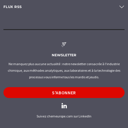
FLUX RSS
NEWSLETTER
Ne manquez plus aucune actualité : notre newsletter consacrée à l'industrie
chimique, aux méthodes analytiques, aux laboratoires et à la technologie des
processus vous informe tous les mardis et jeudis.
S'ABONNER
Suivez chemeurope.com sur LinkedIn