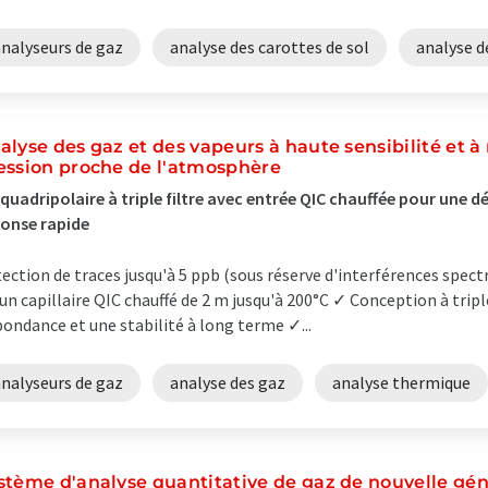
analyseurs de gaz
analyse des carottes de sol
analyse d
alyse des gaz et des vapeurs à haute sensibilité et à
ession proche de l'atmosphère
quadripolaire à triple filtre avec entrée QIC chauffée pour une 
onse rapide
ection de traces jusqu'à 5 ppb (sous réserve d'interférences spe
 un capillaire QIC chauffé de 2 m jusqu'à 200°C ✓ Conception à triple
bondance et une stabilité à long terme ✓...
analyseurs de gaz
analyse des gaz
analyse thermique
stème d'analyse quantitative de gaz de nouvelle gén