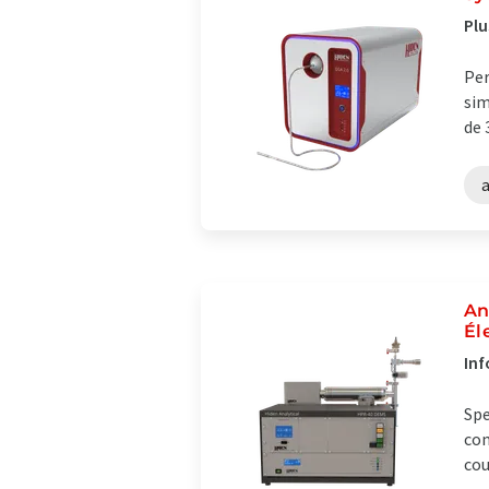
Plu
Per
sim
de 
An
Él
Inf
Spe
com
cou