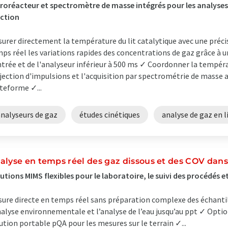
roréacteur et spectromètre de masse intégrés pour les analyses 
ction
urer directement la température du lit catalytique avec une précis
ps réel les variations rapides des concentrations de gaz grâce à 
ntrée et de l'analyseur inférieur à 500 ms ✓ Coordonner la températ
njection d'impulsions et l'acquisition par spectrométrie de masse 
teforme ✓...
analyseurs de gaz
études cinétiques
analyse de gaz en l
alyse en temps réel des gaz dissous et des COV dans
utions MIMS flexibles pour le laboratoire, le suivi des procédés et
ure directe en temps réel sans préparation complexe des échanti
nalyse environnementale et l’analyse de l’eau jusqu’au ppt ✓ Optio
ution portable pQA pour les mesures sur le terrain ✓...