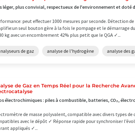
s léger, plus convivial, respectueux de l'environnement et doté 
formance: peut effectuer 1000 mesures par seconde. Détection d
plifie:un seul bouton gère à la fois le pompage et le démarrage 
30 kg avec un encombrement 42% plus petit que le QGA ✓...
analyseurs de gaz
analyse de l'hydrogène
analyse des g
alyse de Gaz en Temps Réel pour la Recherche Avan
ectrocatalyse
os électrochimiques : piles à combustible, batteries, CO₂, électr
ctromètre de masse polyvalent, compatible avec divers types de c
patibles avec le dépôt ✓ Réponse rapide pour synchroniser l’évol
rant appliqués ✓...