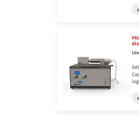
Mo
él
Une
Déb
Cap
log