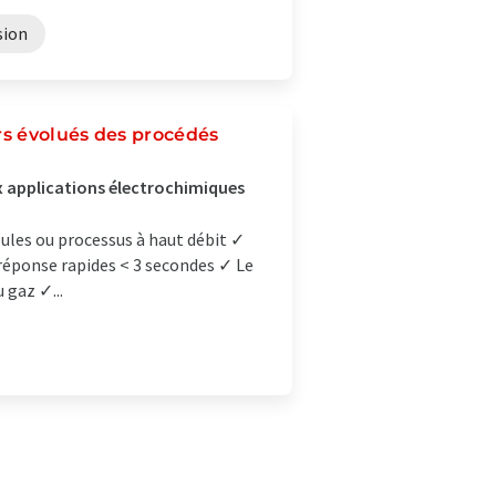
sion
rs évolués des procédés
x applications électrochimiques
lules ou processus à haut débit ✓
 réponse rapides < 3 secondes ✓ Le
 gaz ✓...