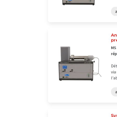
An
pr
MS 
rép
Dét
via
l'a
Sy