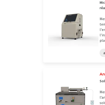
Mic
réa
Mes
tem
l'e
l'i
pla
An
Sol
Mes
l’a
sol