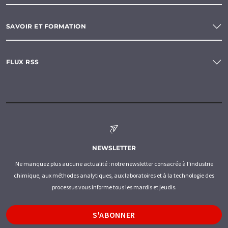
SAVOIR ET FORMATION
FLUX RSS
NEWSLETTER
Ne manquez plus aucune actualité : notre newsletter consacrée à l'industrie
chimique, aux méthodes analytiques, aux laboratoires et à la technologie des
processus vous informe tous les mardis et jeudis.
S'ABONNER