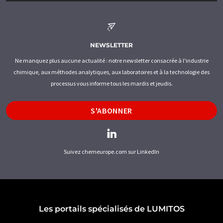
NEWSLETTER
Ne manquez plus aucune actualité : notre newsletter consacrée à l'industrie
chimique, aux méthodes analytiques, aux laboratoires et à la technologie des
processus vous informe tous les mardis et jeudis.
S'ABONNER
Suivez chemeurope.com sur LinkedIn
Les portails spécialisés de LUMITOS