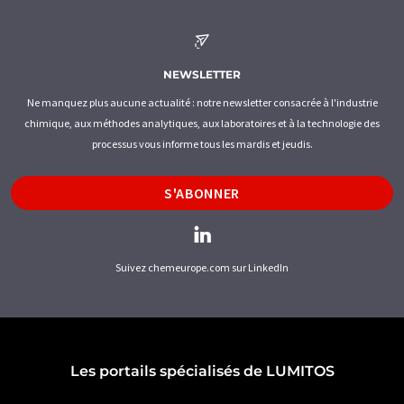
NEWSLETTER
Ne manquez plus aucune actualité : notre newsletter consacrée à l'industrie
chimique, aux méthodes analytiques, aux laboratoires et à la technologie des
processus vous informe tous les mardis et jeudis.
S'ABONNER
Suivez chemeurope.com sur LinkedIn
Les portails spécialisés de LUMITOS