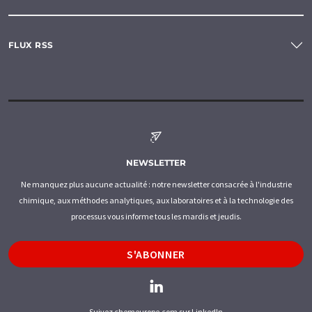
FLUX RSS
NEWSLETTER
Ne manquez plus aucune actualité : notre newsletter consacrée à l'industrie
chimique, aux méthodes analytiques, aux laboratoires et à la technologie des
processus vous informe tous les mardis et jeudis.
S'ABONNER
Suivez chemeurope.com sur LinkedIn